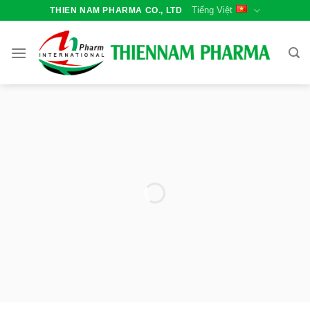
Bỏ
Tiếng Việt
THIEN NAM PHARMA CO., LTD
qua
nội
dung
We help you to live a
healthy life