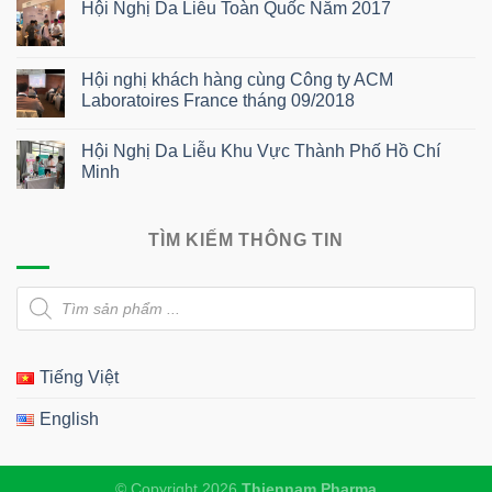
luận
Hội Nghị Da Liễu Toàn Quốc Năm 2017
ở
Hội
Không
nghị
có
da
bình
liễu
luận
Hội nghị khách hàng cùng Công ty ACM
thẩm
ở
Laboratoires France tháng 09/2018
mỹ
Hội
miền
Nghị
Không
Nam
Da
có
2025
Liễu
Hội Nghị Da Liễu Khu Vực Thành Phố Hồ Chí
bình
Toàn
luận
Minh
Quốc
ở
Năm
Hội
Không
2017
nghị
có
khách
bình
hàng
luận
TÌM KIẾM THÔNG TIN
cùng
ở
Công
Hội
ty
Nghị
Tìm
ACM
Da
Laboratoires
Liễu
kiếm
France
Khu
sản
tháng
Vực
phẩm
09/2018
Thành
Phố
Tiếng Việt
Hồ
Chí
Minh
English
© Copyright 2026
Thiennam Pharma