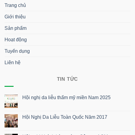
Trang chủ
Giới thiệu
Sản phẩm
Hoạt động
Tuyển dụng
Liên hệ
TIN TỨC
Hội nghị da liễu thẩm mỹ miền Nam 2025
Không
có
bình
luận
Hội Nghị Da Liễu Toàn Quốc Năm 2017
ở
Hội
Không
nghị
có
da
bình
liễu