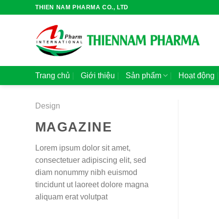
Bỏ
THIEN NAM PHARMA CO., LTD
qua
nội
dung
Trang chủ
Giới thiệu
Sản phẩm
Hoạt động
Design
MAGAZINE
Lorem ipsum dolor sit amet,
consectetuer adipiscing elit, sed
diam nonummy nibh euismod
tincidunt ut laoreet dolore magna
aliquam erat volutpat