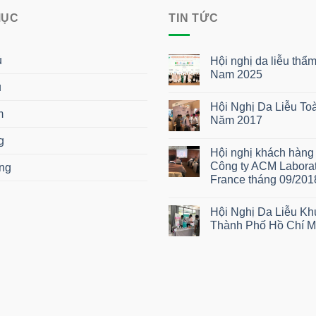
MỤC
TIN TỨC
ủ
Hội nghị da liễu thẩ
Nam 2025
u
Không
có
Hội Nghị Da Liễu To
bình
m
luận
Năm 2017
ở
Hội
Không
g
nghị
có
Hội nghị khách hàng
da
bình
liễu
luận
Công ty ACM Laborat
ng
thẩm
ở
France tháng 09/201
mỹ
Hội
miền
Nghị
Không
Nam
Da
có
2025
Liễu
Hội Nghị Da Liễu K
bình
Toàn
luận
Thành Phố Hồ Chí M
Quốc
ở
Năm
Hội
Không
2017
nghị
có
khách
bình
hàng
luận
cùng
ở
Công
Hội
ty
Nghị
ACM
Da
Laboratoires
Liễu