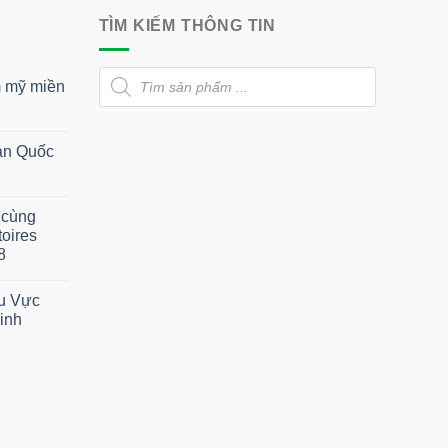
TÌM KIẾM THÔNG TIN
Tìm
m mỹ miền
kiếm
sản
phẩm
àn Quốc
 cùng
oires
8
hu Vực
inh