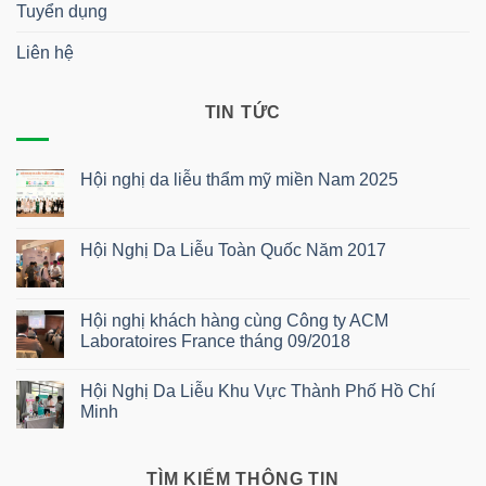
Tuyển dụng
Liên hệ
TIN TỨC
Hội nghị da liễu thẩm mỹ miền Nam 2025
Không
có
bình
luận
Hội Nghị Da Liễu Toàn Quốc Năm 2017
ở
Hội
Không
nghị
có
da
bình
liễu
luận
Hội nghị khách hàng cùng Công ty ACM
thẩm
ở
Laboratoires France tháng 09/2018
mỹ
Hội
miền
Nghị
Không
Nam
Da
có
2025
Liễu
Hội Nghị Da Liễu Khu Vực Thành Phố Hồ Chí
bình
Toàn
luận
Minh
Quốc
ở
Năm
Hội
Không
2017
nghị
có
khách
bình
hàng
luận
TÌM KIẾM THÔNG TIN