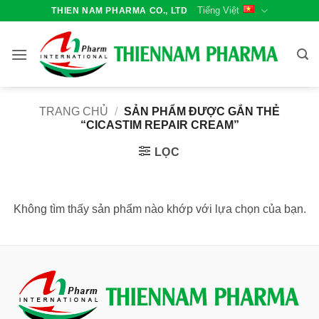
Bỏ
Tiếng Việt
THIEN NAM PHARMA CO., LTD
qua
nội
dung
TRANG CHỦ
/
SẢN PHẨM ĐƯỢC GẮN THẺ
“CICASTIM REPAIR CREAM”
LỌC
Không tìm thấy sản phẩm nào khớp với lựa chọn của bạn.