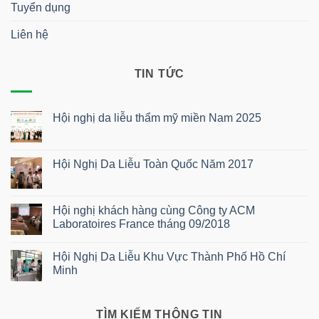
Tuyển dụng
Liên hệ
TIN TỨC
Hội nghị da liễu thẩm mỹ miền Nam 2025
Không
có
bình
luận
Hội Nghị Da Liễu Toàn Quốc Năm 2017
ở
Hội
Không
nghị
có
da
bình
liễu
luận
Hội nghị khách hàng cùng Công ty ACM
thẩm
ở
Laboratoires France tháng 09/2018
mỹ
Hội
miền
Nghị
Không
Nam
Da
có
2025
Liễu
Hội Nghị Da Liễu Khu Vực Thành Phố Hồ Chí
bình
Toàn
luận
Minh
Quốc
ở
Năm
Hội
Không
2017
nghị
có
khách
bình
hàng
luận
TÌM KIẾM THÔNG TIN