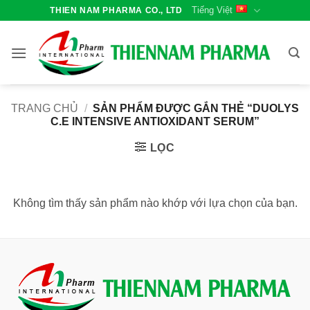
Bỏ
Tiếng Việt
THIEN NAM PHARMA CO., LTD
qua
nội
dung
TRANG CHỦ
/
SẢN PHẨM ĐƯỢC GẮN THẺ “DUOLYS
C.E INTENSIVE ANTIOXIDANT SERUM”
LỌC
Không tìm thấy sản phẩm nào khớp với lựa chọn của bạn.