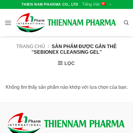
Bỏ
Tiếng Việt
THIEN NAM PHARMA CO., LTD
qua
nội
dung
TRANG CHỦ
/
SẢN PHẨM ĐƯỢC GẮN THẺ
“SEBIONEX CLEANSING GEL”
LỌC
Không tìm thấy sản phẩm nào khớp với lựa chọn của bạn.