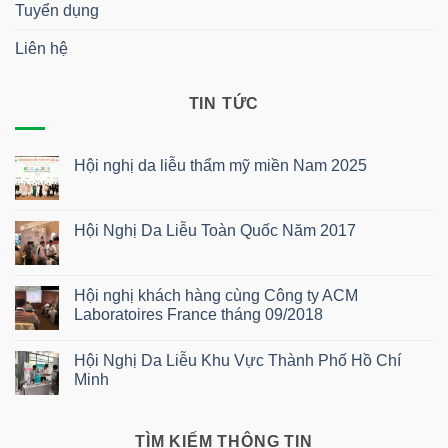
Tuyển dụng
Liên hệ
TIN TỨC
Hội nghị da liễu thẩm mỹ miền Nam 2025
Không
có
bình
luận
Hội Nghị Da Liễu Toàn Quốc Năm 2017
ở
Hội
Không
nghị
có
da
bình
liễu
luận
Hội nghị khách hàng cùng Công ty ACM
thẩm
ở
Laboratoires France tháng 09/2018
mỹ
Hội
miền
Nghị
Không
Nam
Da
có
2025
Liễu
Hội Nghị Da Liễu Khu Vực Thành Phố Hồ Chí
bình
Toàn
luận
Minh
Quốc
ở
Năm
Hội
Không
2017
nghị
có
khách
bình
hàng
luận
TÌM KIẾM THÔNG TIN